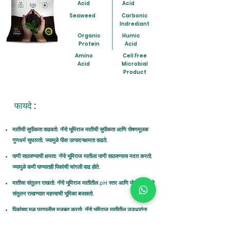
Acid
Acid
Seaweed
Carbonic
Indrediant
Organic
Humic
Protein
Acid
Amino
Cell Free
Acid
Microbial
Product
फायदे :
मातीची सुपीकता वाढवतो: नॅनो भूमिराज मातीची सुपीकता आणि पोषणमूलक
गुणधर्म सुधारतो, ज्यामुळे पीक उत्पादनक्षमता वाढते.
पाणी साठवण्याची क्षमता: नॅनो भूमिराज मातीला पाणी साठवण्यास मदत करतो,
ज्यामुळे कमी पाण्यातही पिकांची चांगली वाढ होते.
मातीचा संतुलन राखतो: नॅनो भूमिराज मातीतील pH स्तर आणि पोषक तत्त्वांचे
संतुलन राखण्यात महत्त्वाची भूमिका बजावतो.
पिकांच्या मुळ प्रणालीस मजबूत करतो: नॅनो भूमिराज मातीतील जडधातूंना
घेरतो आणि मुळांच्या वाढीस प्रोत्साहन देतो, ज्यामुळे पिकांच्या मुळे अधिक