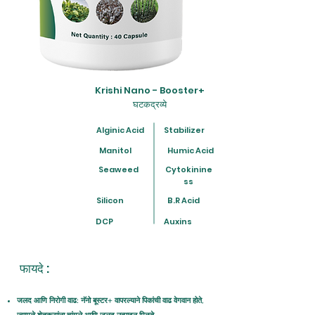
Krishi Nano - Booster+
घटकद्रव्ये
Alginic Acid
Stabilizer
Manitol
Humic Acid
Seaweed
Cytokinine
ss
Silicon
B.R Acid
DCP
Auxins
फायदे :
जलद आणि निरोगी वाढ: नॅनो बूस्टर+ वापरल्याने पिकांची वाढ वेगवान होते,